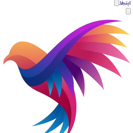
اپتیفا