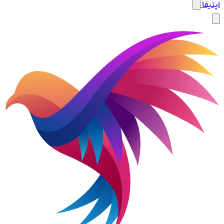
اپتیفا