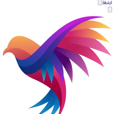
اپتیفا