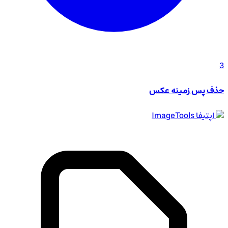
3
حذف پس زمینه عکس
اپتیفا
ImageTools