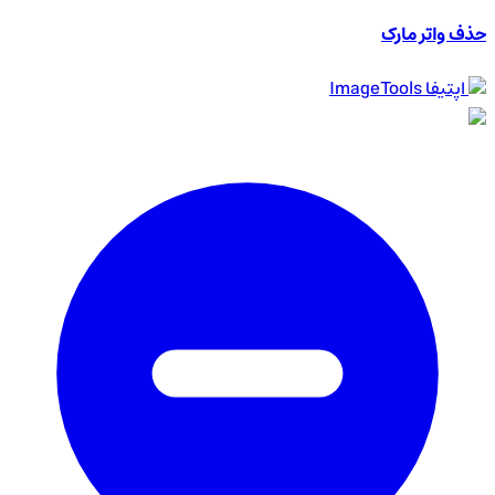
حذف واتر مارک
اپتیفا
ImageTools